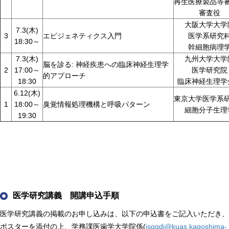
再生医療製品等
審査役
大阪大学大学
7.3(木)
3
エピジェネティクス入門
医学系研究
18:30～
幹細胞病理
7.3(木)
九州大学大学
脳を診る: 神経疾患への臨床神経生理学
2
17:00～
医学研究院
的アプローチ
18:30
臨床神経生理学
6.12(木)
東京大学医学系
1
18:00～
臭覚情報処理機構と呼吸パターン
細胞分子生理
19:30
医学研究講義 開講申込手順
医学研究講義の掲載のお申し込みは、以下の申込書をご記入いただき、
ポスターを添付の上、学務課医歯学大学院係(
isggdi@kuas.kagoshima-