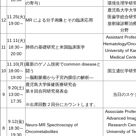
の寄与）
環境生理学研
鹿児島大学大
11.25(火)
医歯学総合研
12
MR による分子画像とその臨床応用
19:00～
放射線診断治
分野
Assistant Profe
11.11(火)
Hematology/Onc
11
18:30～
肺癌の基礎研究と米国臨床医学
University of K
20:00
Medical Cent
11.10(月)
最新のゲノム技術でcommon diseaseと
10
18:00～
闘う
国立遺伝学研
19:00
―脳動脈瘤から子宮内膜症の解析―
鹿児島大学保健医療研究会
9.20(土)
第８回合同研究発表会
9
13:00～
当日のスケ
17:35
※出席回数２回分にカウントします。
Associate Profe
Advanced Imag
9.12(金)
Neuro-MR Spectroscopy of
Research Cen
8
18:30～
Oncometabolites
University of T
19:30