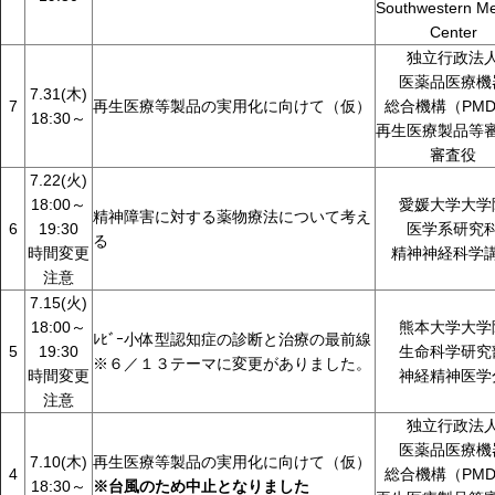
Southwestern Me
Center
独立行政法
医薬品医療機
7.31(木)
7
再生医療等製品の実用化に向けて（仮）
総合機構（PMD
18:30～
再生医療製品等
審査役
7.22(火)
18:00～
愛媛大学大学
精神障害に対する薬物療法について考え
6
19:30
医学系研究
る
時間変更
精神神経科学
注意
7.15(火)
18:00～
熊本大学大学
ﾚﾋﾞｰ小体型認知症の診断と治療の最前線
5
19:30
生命科学研究
※６／１３テーマに変更がありました。
時間変更
神経精神医学
注意
独立行政法
医薬品医療機
7.10(木)
再生医療等製品の実用化に向けて（仮）
4
総合機構（PMD
18:30～
※台風のため中止となりました