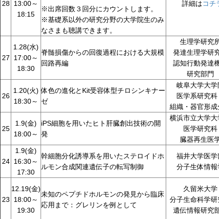
28
13:00～
詳細は
コチ
※出席回数３回分にカウントします。
18:15
※基礎系以外の研究分野の大学院生のみ
なさまも聴講できます。
生理学研究
1.28(水)
脊髄損傷からの回復過程における大規模
発達生理学研
27
17:00～
回路再編
認知行動発達
18:30
研究部門
岐阜大学大学
1.20(火)
体色の進化とKit受容体型チロシンキナー
26
医学系研究
18:30～
ゼ
組織・器官形成
横浜市立大学大
1.9(金)
iPS細胞を用いたヒト肝臓創出技術の開
25
医学研究科
18:00～
発
臓器再生医
1.9(金)
幹細胞分化誘導系を用いたステロイドホ
福井大学医学
24
16:30～
ルモン合成関連遺伝子の転写制御
分子生体情報
17:30
12.19(金)
久留米大学
未知のペプチドホルモンの発見から臨床
23
18:00～
分子生命科学研
応用まで：グレリンを例として
19:30
遺伝情報研究