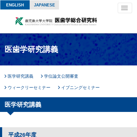
ENGLISH
JAPANESE
Toggl
naviga
医歯学研究講義
医学研究講義
学位論文公開審査
ウィークリーセミナー
イブニングセミナー
医学研究講義
平成26年度