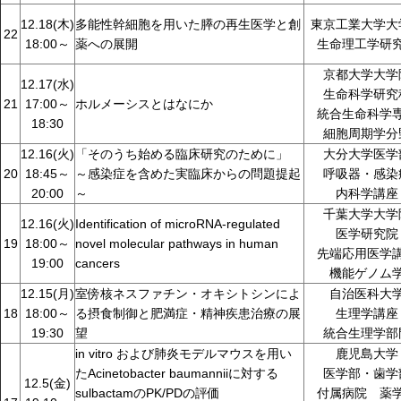
12.18(木)
多能性幹細胞を用いた膵の再生医学と創
東京工業大学大
22
18:00～
薬への展開
生命理工学研
京都大学大学
12.17(水)
生命科学研究
21
17:00～
ホルメーシスとはなにか
統合生命科学
18:30
細胞周期学分
12.16(火)
「そのうち始める臨床研究のために」
大分大学医学
20
18:45～
～感染症を含めた実臨床からの問題提起
呼吸器・感染
20:00
～
内科学講座
千葉大学大学
12.16(火)
Identification of microRNA-regulated
医学研究院
19
18:00～
novel molecular pathways in human
先端応用医学
19:00
cancers
機能ゲノム
12.15(月)
室傍核ネスファチン・オキシトシンによ
自治医科大
18
18:00～
る摂食制御と肥満症・精神疾患治療の展
生理学講座
19:30
望
統合生理学部
in vitro および肺炎モデルマウスを用い
鹿児島大学
たAcinetobacter baumanniiに対する
医学部・歯学
12.5(金)
sulbactamのPK/PDの評価
付属病院 薬