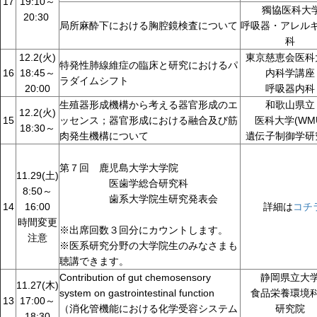
17
19:10～
獨協医科大
20:30
局所麻酔下における胸腔鏡検査について
呼吸器・アレル
科
12.2(火)
東京慈恵会医科
特発性肺線維症の臨床と研究におけるパ
16
18:45～
内科学講座
ラダイムシフト
20:00
呼吸器内科
生殖器形成機構から考える器官形成のエ
和歌山県立
12.2(火)
15
ッセンス；器官形成における融合及び筋
医科大学(WM
18:30～
肉発生機構について
遺伝子制御学研
第７回 鹿児島大学大学院
11.29(土)
医歯学総合研究科
8:50～
歯系大学院生研究発表会
14
16:00
詳細は
コチ
時間変更
※出席回数３回分にカウントします。
注意
※医系研究分野の大学院生のみなさまも
聴講できます。
Contribution of gut chemosensory
静岡県立大
11.27(木)
system on gastrointestinal function
食品栄養環境
13
17:00～
（消化管機能における化学受容システム
研究院
18:30