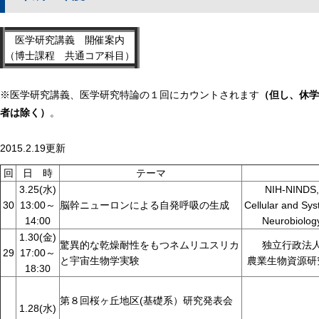
医学研究講義 開催案内
（博士課程 共通コア科目）
※医学研究講義、医学研究特論の１回にカウントされます
（但し、休学
者は除く
）
。
2015.2.19更新
回
日 時
テーマ
3.25(水)
NIH-NINDS,
30
13:00～
脳幹ニューロンによる自発呼吸の生成
Cellular and Sy
14:00
Neurobiolog
1.30(金)
驚異的な乾燥耐性をもつネムリユスリカ
独立行政法
29
17:00～
と宇宙生物学実験
農業生物資源研
18:30
第８回桜ヶ丘地区(基礎系）研究発表会
1.28(水)