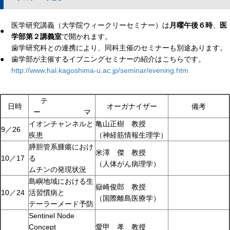
医学研究講義（大学院ウィークリーセミナー）は
月曜午後６時
、
医
●
学部第２講義室
で開かれます。
歯学研究科との連携により、同科主催のセミナーも別途あります。
●
歯学部が主催するイブニングセミナーの紹介はこちらです。
http://www.hal.kagoshima-u.ac.jp/seminar/evening.htm
テ
日時
オーガナイザー
備考
ー マ
イオンチャンネルと
亀山正樹 教授
9／26
疾患
（神経筋情報生理学）
膵胆管系腫瘍におけ
米澤 傑 教授
10／17
る
（人体がん病理学）
ムチンの発現状況
島嶼地域における生
嶽崎俊郎 教授
10／24
活習慣病と
（国際離島医療学）
テーラーメード予防
Sentinel Node
Concept
愛甲 孝 教授