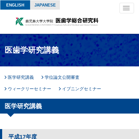
ENGLISH
JAPANESE
Toggl
naviga
医歯学研究講義
医学研究講義
学位論文公開審査
ウィークリーセミナー
イブニングセミナー
医学研究講義
平成17年度