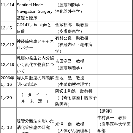
11／14
Sentinel Node
（腫瘍制御学・
Navigation Surgery
消化器外科学）
基礎と臨床
CD147／basiginと
金蔵拓郎 助教授
12／5
皮膚
（皮膚疾患学）
有村公良 助教授
神経筋疾患とチャネ
12／12
（神経内科・老年病
ロパチー
学）
乳癌の発生と内分泌
吉田浩己 教授
12／19
かく乱化学物質につ
（腫瘍病態学）
いて
2006年
婦人科腫瘍の病態解
堂地 勉 教授
1／16
明への試み
（生殖病態生理学）
阿辺山和浩 助教授
（ タ イ ト
1／30
（【寄附講座】臨床予
ル 未 定 ）
防医療）
【講師】
中村眞一 教授
腺管分離法を用いた
米澤 傑 教授
（岩手医科大学医
2／13
消化管疾患の研究
（人体がん病理学）
学部