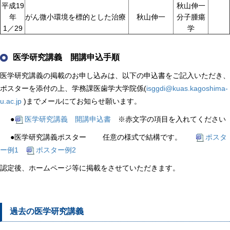
平成19
秋山伸一
年
がん微小環境を標的とした治療
秋山伸一
分子腫瘍
1／29
学
医学研究講義 開講申込手順
医学研究講義の掲載のお申し込みは、以下の申込書をご記入いただき、
ポスターを添付の上、学務課医歯学大学院係(
isggdi@kuas.kagoshima-
u.ac.jp
)までメールにてお知らせ願います。
●
医学研究講義 開講申込書
※赤文字の項目を入れてください
●医学研究講義ポスター 任意の様式で結構です。
ポスタ
ー例1
ポスター例2
認定後、ホームページ等に掲載をさせていただきます。
過去の医学研究講義