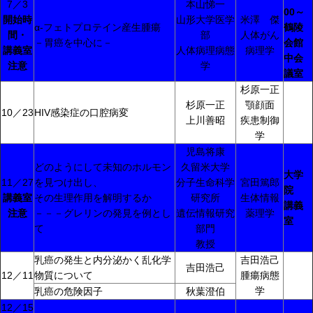
7／3
本山悌一
00～
開始時
山形大学医学
米澤 傑
α-フェトプロテイン産生腫瘍
鶴陵
間・
部
人体がん
－胃癌を中心に－
会館
講義室
人体病理病態
病理学
中会
注意
学
議室
杉原一正
杉原一正
顎顔面
10／23
HIV感染症の口腔病変
上川善昭
疾患制御
学
児島将康
どのようにして未知のホルモン
久留米大学
大学
11／27
を見つけ出し、
分子生命科学
宮田篤郎
院
講義室
その生理作用を解明するか
研究所
生体情報
講義
注意
－－－グレリンの発見を例とし
遺伝情報研究
薬理学
室
て
部門
教授
乳癌の発生と内分泌かく乱化学
吉田浩己
吉田浩己
12／11
物質について
腫瘍病態
学
乳癌の危険因子
秋葉澄伯
12／15