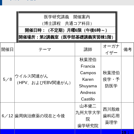
医学研究講義 開催案内
（博士課程 共通コア科目）
開催日時：（不定期）月曜6限（午後6時～）
開催場所：第2講義室（医学部基礎講義実習棟1階）
オーガナ
開催日
テーマ
講師
備考
イザー
秋葉澄伯
Francia
Campos
秋葉澄伯
ウイルス関連がん
5／8
Karen
疫学・予
（HPV、およびEBV関連がん）
Shuyama
防医学
Andress
Castillo
山本健二
西川殷維
九州大学大学
6／12
歯周病治療薬の現在と今後
歯科応用
院
薬理学
歯学研究院
19：