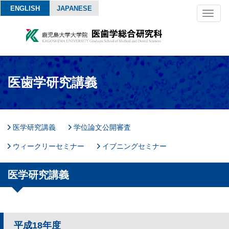
ENGLISH
JAPANESE
Toggl
naviga
医歯学研究講義
医学研究講義
学位論文公開審査
ウィークリーセミナー
イブニングセミナー
医学研究講義
平成18年度