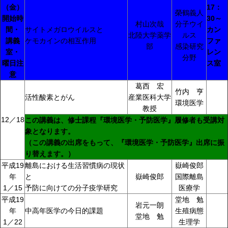
（金）
17：
榮鶴義人
開始時
30～
村山次哉
分子ウイ
間・
サイトメガロウイルスと
カン
北陸大学薬学
ルス
講義
ケモカインの相互作用
ファ
部
感染研究
室・
レン
分野
曜日注
ス室
意
葛西 宏
竹内 亨
活性酸素とがん
産業医科大学
環境医学
教授
12／18
この講義は、修士課程『環境医学・予防医学』履修者も受講対
象となります。
（この講義の出席をもって、『環境医学・予防医学』出席に振
り替えます。）
平成19
離島における生活習慣病の現状
嶽崎俊郎
年
と
嶽崎俊郎
国際離島
1／15
予防に向けての分子疫学研究
医療学
平成19
堂地 勉
岩元一朗
年
中高年医学の今日的課題
生殖病態
堂地 勉
1／22
生理学