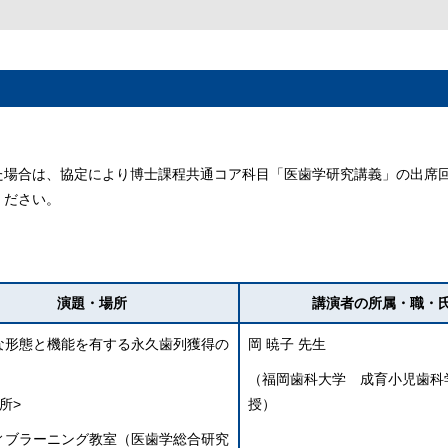
た場合は、協定により博士課程共通コア科目「医歯学研究講義」の出席
ください。
演題・場所
講演者の所属・職・
な形態と機能を有する永久歯列獲得の
岡 暁子 先生
』
（福岡歯科大学 成育小児歯科
所>
授）
ィブラーニング教室（医歯学総合研究