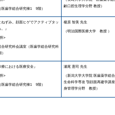
齢口腔生理学分野 教授）
（医歯学総合研究棟1 9階）
とねずみ。顔面ヒゲでアクティブタッ
榎原 智美 先生
る。』
（明治国際医療大学 教授 ）
所>
総合研究科会議室（医歯学総合研究科
階）
診療における医療安全』
瀬尾 憲司 先生
所>
（新潟大学大学院 医歯薬学総合
生命科学専攻 顎顔面再建学講座
（医歯学総合研究棟1 9階）
身管理学分野 教授）