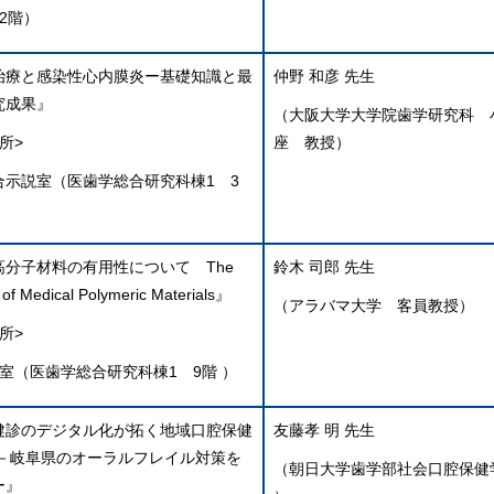
2階）
治療と感染性心内膜炎ー基礎知識と最
仲野 和彦 先生
究成果』
（大阪大学大学院歯学研究科 
所>
座 教授）
合示説室（医歯学総合研究科棟1 3
高分子材料の有用性について The
鈴木 司郎 先生
y of Medical Polymeric Materials』
（アラバマ大学 客員教授）
所>
室（医歯学総合研究科棟1 9階 ）
健診のデジタル化が拓く地域口腔保健
友藤孝 明 先生
 －岐阜県のオーラルフレイル対策を
（朝日大学歯学部社会口腔保健
ー』