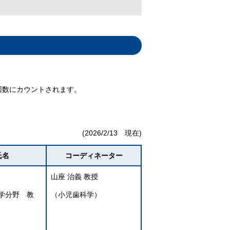
回数にカウントされます。
(2026/2/13 現在)
氏名
コーディネーター
山座 治義 教授
学分野 教
（小児歯科学）