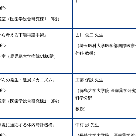
）
所>
説室（医歯学総合研究棟1 3階）
から考える下顎再建手術』
去川 俊二 先生
所>
（埼玉医科大学医学部国際医療
外科 教授）
ー室（鹿児島大学病院C棟8階）
がんの発生・進展メカニズム』
工藤 保誠 先生
所>
（徳島大学大学院 医歯薬学研
科学分野
説室（医歯学総合研究棟1 3階）
教授）
環境に適応する体内時計機構』
中村 渉 先生
所>
（長崎大学大学院 医歯薬学総