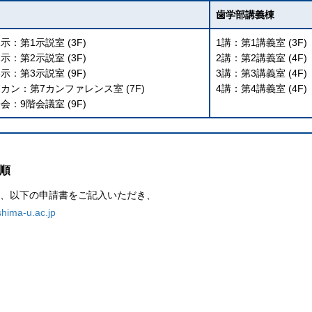
歯学部講義棟
1示：第1示説室 (3F)
1講：第1講義室 (3F)
2示：第2示説室 (3F)
2講：第2講義室 (4F)
3示：第3示説室 (9F)
3講：第3講義室 (4F)
7カン：第7カンファレンス室 (7F)
4講：第4講義室 (4F)
9会：9階会議室 (9F)
順
、以下の申請書をご記入いただき、
hima-u.ac.jp