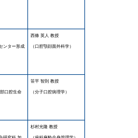
西條 英人 教授
センター形成
（口腔顎顔面外科学）
笹平 智則 教授
究部口腔生命
（分子口腔病理学）
杉村光隆 教授
合研究科 加
（歯科麻酔全身管理学）