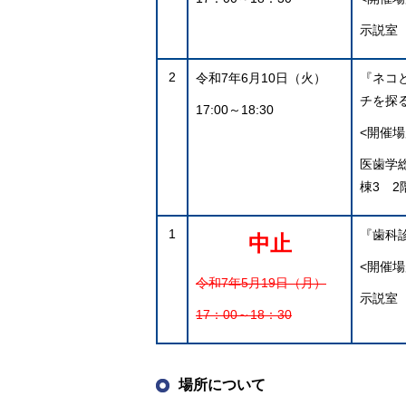
示説室
2
令和7年6月10日（火）
『ネコ
チを探
17:00～18:30
<開催場
医歯学
棟3 2
1
『歯科
中止
<開催場
令和7年5月19日（月）
示説室
17：00～18：30
場所について