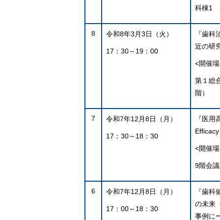
科棟1 
8
令和8年3月3日（火）
『歯科
近の研
17：30～19：00
<開催場
第１総
階）
7
令和7年12月8日（月）
『医用
Efficac
17：30～18：30
<開催場
9階会議
6
令和7年12月8日（月）
『歯科
の未来
17：00～18：30
事例に