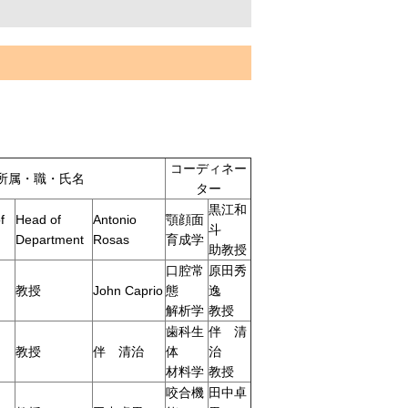
コーディネー
所属・職・氏名
ター
黒江和
f
Head of
Antonio
顎顔面
斗
Department
Rosas
育成学
助教授
口腔常
原田秀
教授
John Caprio
態
逸
解析学
教授
歯科生
伴 清
教授
伴 清治
体
治
材料学
教授
咬合機
田中卓