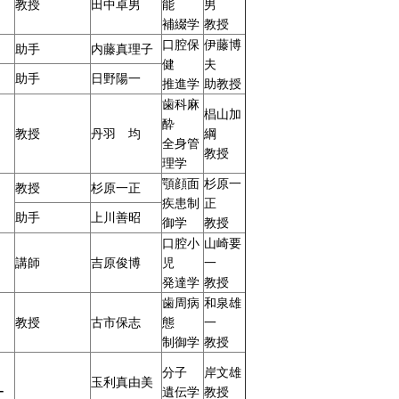
教授
田中卓男
能
男
補綴学
教授
口腔保
伊藤博
助手
内藤真理子
健
夫
助手
日野陽一
推進学
助教授
歯科麻
椙山加
酔
教授
丹羽 均
綱
全身管
教授
理学
顎顔面
杉原一
教授
杉原一正
疾患制
正
助手
上川善昭
御学
教授
口腔小
山崎要
講師
吉原俊博
児
一
発達学
教授
歯周病
和泉雄
教授
古市保志
態
一
制御学
教授
分子
岸文雄
玉利真由美
ー
遺伝学
教授