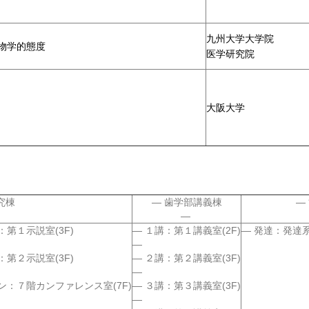
九州大学大学院
物学的態度
医学研究院
大阪大学
究棟
歯学部講義棟
：第１示説室(3F)
１講：第１講義室(2F)
発達：発達
：第２示説室(3F)
２講：第２講義室(3F)
ン：７階カンファレンス室(7F)
３講：第３講義室(3F)