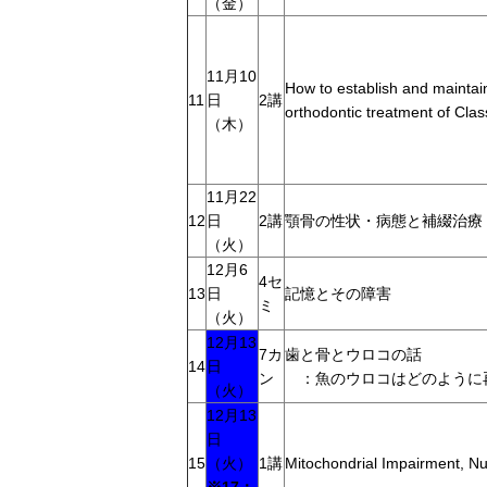
（金）
11月10
How to establish and maintai
11
日
2講
orthodontic treatment of Cl
（木）
11月22
12
日
2講
顎骨の性状・病態と補綴治療
（火）
12月6
4セ
13
日
記憶とその障害
ミ
（火）
12月13
7カ
歯と骨とウロコの話
14
日
ン
：魚のウロコはどのように
（火）
12月13
日
15
（火）
1講
Mitochondrial Impairment, Nu