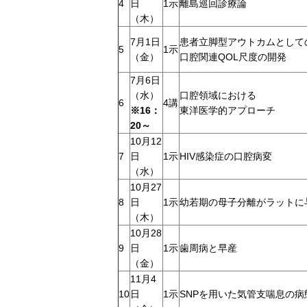
4
日
1示
離島巡回診療論
（木）
7月1日
患者立脚型アウトカムとして
5
1示
（金）
口腔関連QOL尺度の開発
7月6日
（水）
口腔領域における
6
4講
※16：
東洋医学的アプローチ
20～
10月12
7
日
1示
HIV感染症の口腔病変
（水）
10月27
8
日
1示
幼若期の母子分離がラットに
（木）
10月28
9
日
1示
歯周病と早産
（金）
11月4
10
日
1示
SNPを用いた気管支喘息の病