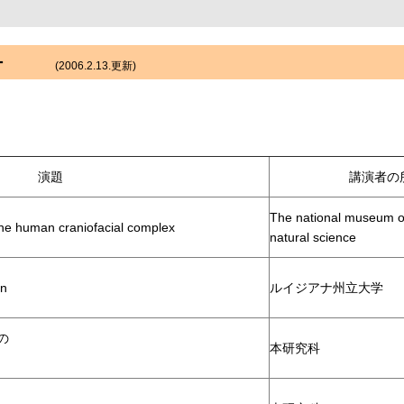
ー
(2006.2.13.更新)
演題
講演者の
The national museum o
he human craniofacial complex
natural science
on
ルイジアナ州立大学
の
本研究科