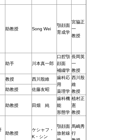
宮脇正
顎顔面
助教授
Song Wei
一
育成学
教授
口腔顎
長岡英
助手
川本真一郎
顔面
一
補綴学
教授
歯科応
西川殷
教授
西川殷維
用
維
助教授
佐藤友昭
薬理学
教授
歯科機
植村正
助教授
田畑 純
能
憲
形態学
教授
顎顔面
馬嶋秀
研
ケシャフ・
助教授
放射線
行
K・シン