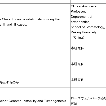
Clinical Associate
Professor,
Department of
n Class Ⅰ canine relationship during the
orthodontics,
ass Ⅱ and Ⅲ cases.
School of Stomatology,
Peking University
（China）
本研究科
本研究科
本研究科
再生するのか
ローズウェルパーク癌
clear Genome Instability and Tumorigenesis
究所