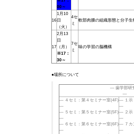
※17：
00～
1月10
4セ
16
日
軟部肉腫の組織形態と分子生
ミ
（火）
2月13
日
7セ
17
（月）
味の学習の脳機構
ミ
※17：
30～
●場所について
歯学部研
４セミ：第４セミナー室(4F)
１示
５セミ：第５セミナー室(5F)
２示
６セミ：第６セミナー室(6F)
７カ