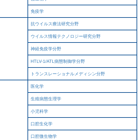
免疫学
抗ウイルス療法研究分野
ウイルス情報テクノロジー研究分野
神経免疫学分野
HTLV-1/ATL病態制御学分野
トランスレーショナルメディシン分野
医化学
生殖病態生理学
小児科学
口腔生化学
口腔微生物学