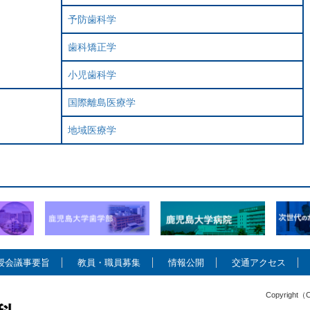
予防歯科学
歯科矯正学
小児歯科学
国際離島医療学
地域医療学
授会議事要旨
教員・職員募集
情報公開
交通アクセス
Copyright