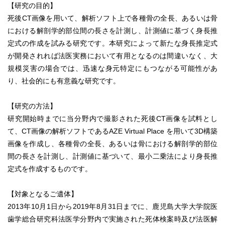
【研究の目的】
死後CT画像を用いて、解析ソフト上で各種骨の全長、あるいは骨
における解剖学的部位間の長さを計測し、計測値に基づく身長推
定式の作成を試みる研究です。本研究によって新たな身長推定式
が開発されれば法医実務において有用となるのは間違いなく、大
規模災害の場合では、迅速な身元特定にもつながる可能性があ
り、社会的にも有意義な研究です。
【研究の方法】
研究開始時までに当分野内で撮影された死後CT画像を試料とし
て、CT画像の解析ソフトであるAZE Virtual Place を用いて3D構築
画像を作成し、各種骨の全長、あるいは骨における解剖学的部位
間の長さを計測し、計測値に基づいて、最小二乗法により身長推
定式を作成するものです。
【対象となるご遺体】
2013年10月1日から2019年8月31日までに、鹿児島大学大学院医
歯学総合研究科法医学分野内で実施された死体検案時及び法医解