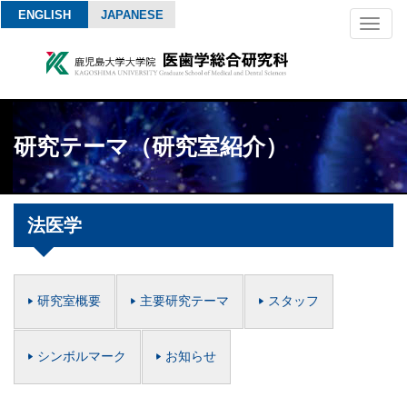
ENGLISH
JAPANESE
Toggl
naviga
研究テーマ（研究室紹介）
法医学
研究室概要
主要研究テーマ
スタッフ
シンボルマーク
お知らせ