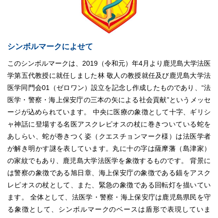
シンボルマークによせて
このシンボルマークは、2019（令和元）年4月より鹿児島大学法医
学第五代教授に就任しました林 敬人の教授就任及び鹿児島大学法
医学同門会01（ゼロワン）設立を記念し作成したものであり、“法
医学・警察・海上保安庁の三本の矢による社会貢献”というメッセ
ージが込められています。 中央に医療の象徴として十字、ギリシ
ャ神話に登場する名医アスクレピオスの杖に巻きついている蛇を
あしらい、蛇が巻きつく姿（クエスチョンマーク様）は法医学者
が解き明かす謎を表しています。丸に十の字は薩摩藩（島津家）
の家紋でもあり、鹿児島大学法医学を象徴するものです。 背景に
は警察の象徴である旭日章、海上保安庁の象徴である錨をアスク
レピオスの杖として、また、緊急の象徴である回転灯を描いてい
ます。 全体として、法医学・警察・海上保安庁は鹿児島県民を守
る象徴として、シンボルマークのベースは盾形で表現していま