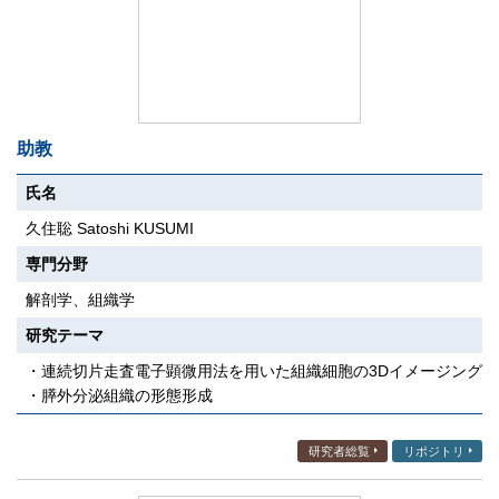
助教
氏名
久住聡 Satoshi KUSUMI
専門分野
解剖学、組織学
研究テーマ
・連続切片走査電子顕微用法を用いた組織細胞の3Dイメージング
・膵外分泌組織の形態形成
研究者総覧
リポジトリ