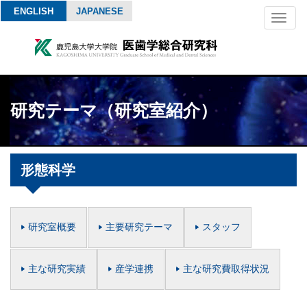
ENGLISH
JAPANESE
Toggl
naviga
研究テーマ（研究室紹介）
形態科学
研究室概要
主要研究テーマ
スタッフ
主な研究実績
産学連携
主な研究費取得状況