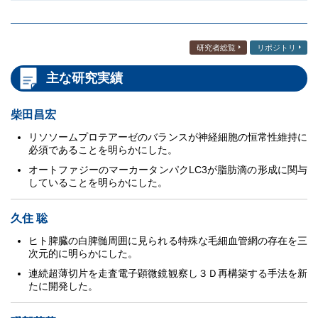
研究者総覧
リポジトリ
主な研究実績
柴田昌宏
リソソームプロテアーゼのバランスが神経細胞の恒常性維持に
必須であることを明らかにした。
オートファジーのマーカータンパクLC3が脂肪滴の形成に関与
していることを明らかにした。
久住 聡
ヒト脾臓の白脾髄周囲に見られる特殊な毛細血管網の存在を三
次元的に明らかにした。
連続超薄切片を走査電子顕微鏡観察し３Ｄ再構築する手法を新
たに開発した。