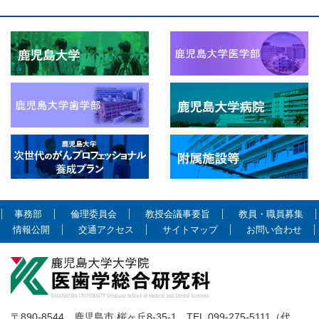
事務部
倫理委員会
教授会議事要旨
教員・職員募集
情報公開
交通アクセス
サイトマップ
お問い合わせ
〒890-8544 鹿児島市 桜ヶ丘8-35-1 TEL.099-275-5111（代