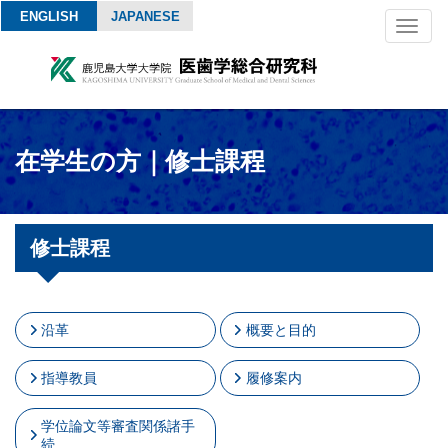
ENGLISH
JAPANESE
Toggl
naviga
在学生の方｜修士課程
修士課程
沿革
概要と目的
指導教員
履修案内
学位論文等審査関係諸手
続