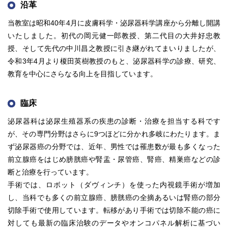
沿革
当教室は昭和40年4月に皮膚科学・泌尿器科学講座から分離し開講
いたしました。初代の岡元健一郎教授、第二代目の大井好忠教
授、そして先代の中川昌之教授に引き継がれてまいりましたが、
令和3年4月より榎田英樹教授のもと、泌尿器科学の診療、研究、
教育を中心にさらなる向上を目指しています。
臨床
泌尿器科は泌尿生殖器系の疾患の診断・治療を担当する科です
が、その専門分野はさらに9つほどに分かれ多岐にわたります。ま
ず泌尿器癌の分野では、近年、男性では罹患数が最も多くなった
前立腺癌をはじめ膀胱癌や腎盂・尿管癌、腎癌、精巣癌などの診
断と治療を行っています。
手術では、ロボット（ダヴィンチ）を使った内視鏡手術が増加
し、当科でも多くの前立腺癌、膀胱癌の全摘あるいは腎癌の部分
切除手術で使用しています。転移があり手術では切除不能の癌に
対しても最新の臨床治験のデータやオンコパネル解析に基づい