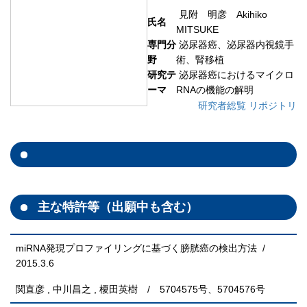
見附 明彦 Akihiko
氏名
MITSUKE
専門分
泌尿器癌、泌尿器内視鏡手
野
術、腎移植
研究テ
泌尿器癌におけるマイクロ
ーマ
RNAの機能の解明
研究者総覧
リポジトリ
主な特許等（出願中も含む）
miRNA発現プロファイリングに基づく膀胱癌の検出方法 /
2015.3.6
関直彦 , 中川昌之 , 榎田英樹 / 5704575号、5704576号