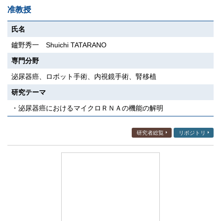
准教授
氏名
鑪野秀一 Shuichi TATARANO
専門分野
泌尿器癌、ロボット手術、内視鏡手術、腎移植
研究テーマ
・泌尿器癌におけるマイクロＲＮＡの機能の解明
研究者総覧
リポジトリ