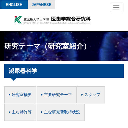
ENGLISH
JAPANESE
Toggl
naviga
研究テーマ（研究室紹介）
泌尿器科学
研究室概要
主要研究テーマ
スタッフ
主な特許等
主な研究費取得状況