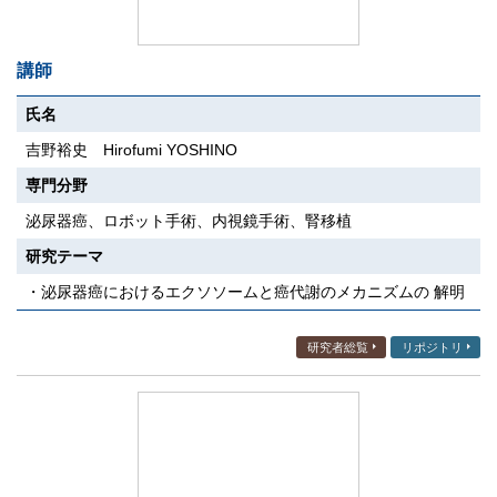
講師
氏名
吉野裕史 Hirofumi YOSHINO
専門分野
泌尿器癌、ロボット手術、内視鏡手術、腎移植
研究テーマ
・泌尿器癌におけるエクソソームと癌代謝のメカニズムの 解明
研究者総覧
リポジトリ