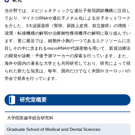
当分野では、エピジェネティックな遺伝子発現調節機構に注目し
ており、マイクロRNAや遺伝子メチル化による分子ネットワーク
を介した、3大泌尿器癌（腎癌、尿路上皮癌、前立腺癌）の増殖・
浸潤・転移機構の解明や治療耐性獲得機序の解明に取り組んでい
ます。更に最近では、細胞外小胞の一つであるエクソソームに注
目しその中に含まれるmicroRNAや代謝産物を用いて、新規治療法
の開発や診断・予後予測マーカーの探索を行っています。また、
海外や国内の著名な大学とも共同研究しており、研究によって得
られた新たな知見は、毎年、国内だけでなく米国やヨーロッパの
学会で発表を行っています。
研究室概要
大学院医歯学総合研究科
Graduate School of Medical and Dental Sciences