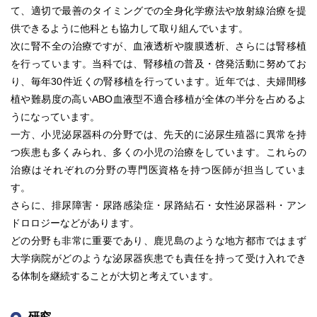
て、適切で最善のタイミングでの全身化学療法や放射線治療を提
供できるように他科とも協力して取り組んでいます。
次に腎不全の治療ですが、血液透析や腹膜透析、さらには腎移植
を行っています。当科では、腎移植の普及・啓発活動に努めてお
り、毎年30件近くの腎移植を行っています。近年では、夫婦間移
植や難易度の高いABO血液型不適合移植が全体の半分を占めるよ
うになっています。
一方、小児泌尿器科の分野では、先天的に泌尿生殖器に異常を持
つ疾患も多くみられ、多くの小児の治療をしています。これらの
治療はそれぞれの分野の専門医資格を持つ医師が担当していま
す。
さらに、排尿障害・尿路感染症・尿路結石・女性泌尿器科・アン
ドロロジーなどがあります。
どの分野も非常に重要であり、鹿児島のような地方都市ではまず
大学病院がどのような泌尿器疾患でも責任を持って受け入れでき
る体制を継続することが大切と考えています。
研究