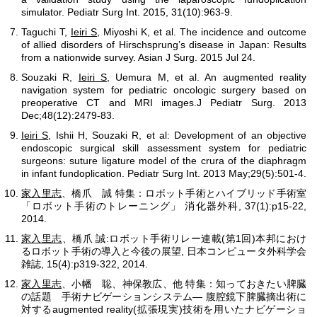
simulator. Pediatr Surg Int. 2015, 31(10):963-9.
Taguchi T,
Ieiri S
, Miyoshi K, et al. The incidence and outcome
of allied disorders of Hirschsprung’s disease in Japan: Results
from a nationwide survey. Asian J Surg. 2015 Jul 24.
Souzaki R,
Ieiri S
, Uemura M, et al. An augmented reality
navigation system for pediatric oncologic surgery based on
preoperative CT and MRI images.J Pediatr Surg. 2013
Dec;48(12):2479-83.
Ieiri S
, Ishii H, Souzaki R, et al: Development of an objective
endoscopic surgical skill assessment system for pediatric
surgeons: suture ligature model of the crura of the diaphragm
in infant fundoplication. Pediatr Surg Int. 2013 May;29(5):501-4.
家入里志
、橋爪 誠 特集：ロボット手術とハイブリッド手術室
「ロボット手術のトレーニング」 消化器外科, 37(1):p15-22,
2014.
家入里志
、橋爪 誠:ロボット手術リレー連載(第1回)本邦におけ
るロボット手術の導入と今後の展望, 日本コンピュータ外科学会
雑誌, 15(4):p319-322, 2014.
家入里志
、小幡 聡、神保教広、他 特集：知っておきたい脾臓
の話題 手術ナビゲーションシステム― 腹腔鏡下脾臓摘出術に
対するaugmented reality(拡張現実)技術を用いたナビゲーショ