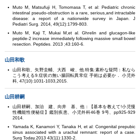
Muto M, Matsufuji H, Tomomasa T, et al: Pediatric chronic
intestinal pseudo-obstruction is a rare, serious,and intractable
disease: a report of a nationwide survey in Japan. J
Pediatri Surg. 2014, 49(12):1799-803.
Muto M, Kaji T, Mukai M,et al. Ghrelin and glucagon-like
peptide-2 increase immediately following massive small bowel
resection. Peptides. 2013 ;43:160-6.
山田和歌
山田和歌、矢野圭輔、大西 峻、他.特集:素朴な疑問：私なら
こう考える9.症状の無い腸回転異常症 手術は必要か． 小児外
科, 47(10):1031-1033,2015.
山田耕嗣
山田耕嗣、加治 建、向井 基、他：【基本を教えて!小児慢
性機能性便秘症】鑑別疾患、小児外科46巻 9号、pp925-929
2014.
Yamada K, Kanamori Y, Tanaka H, et al: Congenital prepubic
sinus associated with a urachal remnant: report of a case.
Surg Today.2013 43(11):1330-2.