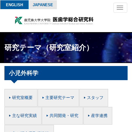
ENGLISH
JAPANESE
Toggl
naviga
研究テーマ（研究室紹介）
小児外科学
研究室概要
主要研究テーマ
スタッフ
主な研究実績
共同開発・研究
産学連携