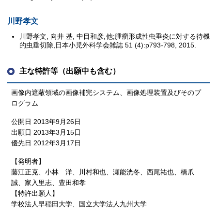
川野孝文
川野孝文, 向井 基, 中目和彦,他;腫瘤形成性虫垂炎に対する待機
的虫垂切除,日本小児外科学会雑誌 51 (4):p793-798, 2015.
主な特許等（出願中も含む）
画像内遮蔽領域の画像補完システム、画像処理装置及びそのプ
ログラム
公開日 2013年9月26日
出願日 2013年3月15日
優先日 2012年3月17日
【発明者】
藤江正克、小林 洋、川村和也、瀬能洸冬、西尾祐也、橋爪
誠、家入里志、豊田和孝
【特許出願人】
学校法人早稲田大学、国立大学法人九州大学