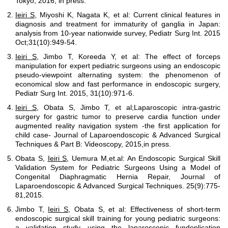
Tokyo, 2016, in press.
Ieiri S,
Miyoshi K, Nagata K, et al: Current clinical features in
diagnosis and treatment for immaturity of ganglia in Japan:
analysis from 10-year nationwide survey, Pediatr Surg Int. 2015
Oct;31(10):949-54.
Ieiri S
, Jimbo T, Koreeda Y, et al: The effect of forceps
manipulation for expert pediatric surgeons using an endoscopic
pseudo-viewpoint alternating system: the phenomenon of
economical slow and fast performance in endoscopic surgery,
Pediatr Surg Int. 2015, 31(10):971-6.
Ieiri S
, Obata S, Jimbo T, et al;Laparoscopic intra-gastric
surgery for gastric tumor to preserve cardia function under
augmented reality navigation system -the first application for
child case- Journal of Laparoendoscopic & Advanced Surgical
Techniques & Part B: Videoscopy, 2015,in press.
Obata S,
Ieiri S
, Uemura M,et.al: An Endoscopic Surgical Skill
Validation System for Pediatric Surgeons Using a Model of
Congenital Diaphragmatic Hernia Repair, Journal of
Laparoendoscopic & Advanced Surgical Techniques. 25(9):775-
81,2015.
Jimbo T,
Ieiri S
, Obata S, et al: Effectiveness of short-term
endoscopic surgical skill training for young pediatric surgeons:
a validation study using the laparoscopic fundoplication