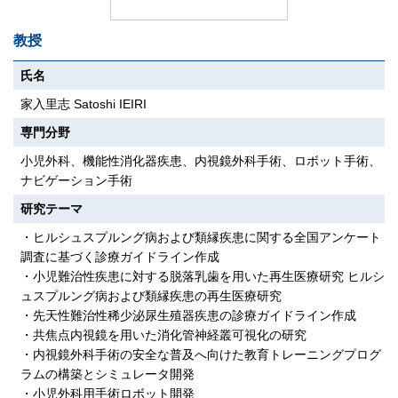
教授
氏名
家入里志 Satoshi IEIRI
専門分野
小児外科、機能性消化器疾患、内視鏡外科手術、ロボット手術、
ナビゲーション手術
研究テーマ
・ヒルシュスプルング病および類縁疾患に関する全国アンケート
調査に基づく診療ガイドライン作成
・小児難治性疾患に対する脱落乳歯を用いた再生医療研究 ヒルシ
ュスプルング病および類縁疾患の再生医療研究
・先天性難治性稀少泌尿生殖器疾患の診療ガイドライン作成
・共焦点内視鏡を用いた消化管神経叢可視化の研究
・内視鏡外科手術の安全な普及へ向けた教育トレーニングプログ
ラムの構築とシミュレータ開発
・小児外科用手術ロボット開発