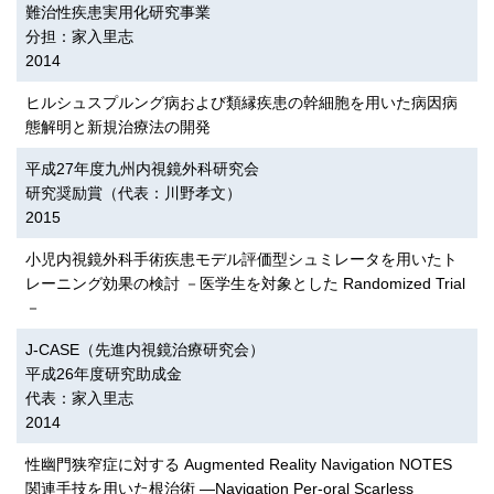
難治性疾患実用化研究事業
分担：家入里志
2014
ヒルシュスプルング病および類縁疾患の幹細胞を用いた病因病
態解明と新規治療法の開発
平成27年度九州内視鏡外科研究会
研究奨励賞（代表：川野孝文）
2015
小児内視鏡外科手術疾患モデル評価型シュミレータを用いたト
レーニング効果の検討 －医学生を対象とした Randomized Trial
－
J-CASE（先進内視鏡治療研究会）
平成26年度研究助成金
代表：家入里志
2014
性幽門狭窄症に対する Augmented Reality Navigation NOTES
関連手技を用いた根治術 ―Navigation Per-oral Scarless