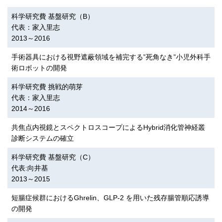
科学研究費 基盤研究（B）
代表：家入里志
2013～2016
手術器具における視野遮蔽領域を補完する”死角なき”小児外科手
術ロボットの開発
科学研究費 挑戦的萌芽
代表：家入里志
2014～2016
共焦点内視鏡とスペクトロスコープによるHybrid消化管神経叢
診断システムの確立
科学研究費 基盤研究（C）
代表:向井基
2013～2015
短腸症候群におけるGhrelin、GLP-2 を用いた残存腸管順応誘導
の開発