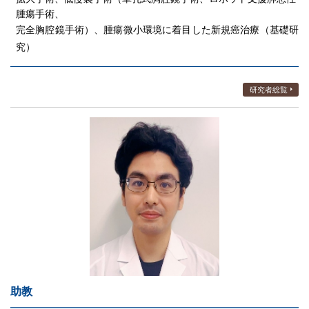
腫瘍手術、
完全胸腔鏡手術）、腫瘍微小環境に着目した新規癌治療（基礎研
究）
研究者総覧
助教