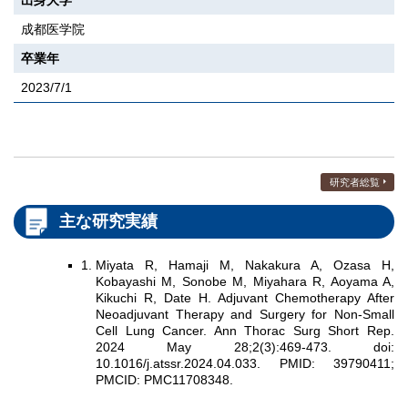
出身大学
成都医学院
卒業年
2023/7/1
研究者総覧
主な研究実績
Miyata R, Hamaji M, Nakakura A, Ozasa H,
Kobayashi M, Sonobe M, Miyahara R, Aoyama A,
Kikuchi R, Date H. Adjuvant Chemotherapy After
Neoadjuvant Therapy and Surgery for Non-Small
Cell Lung Cancer. Ann Thorac Surg Short Rep.
2024 May 28;2(3):469-473. doi:
10.1016/j.atssr.2024.04.033. PMID: 39790411;
PMCID: PMC11708348.