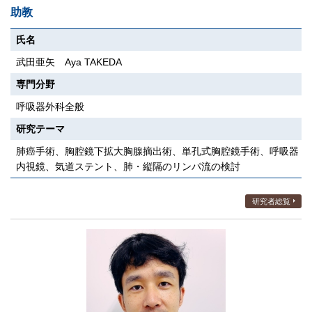
助教
氏名
武田亜矢 Aya TAKEDA
専門分野
呼吸器外科全般
研究テーマ
肺癌手術、胸腔鏡下拡大胸腺摘出術、単孔式胸腔鏡手術、呼吸器
内視鏡、気道ステント、肺・縦隔のリンパ流の検討
研究者総覧