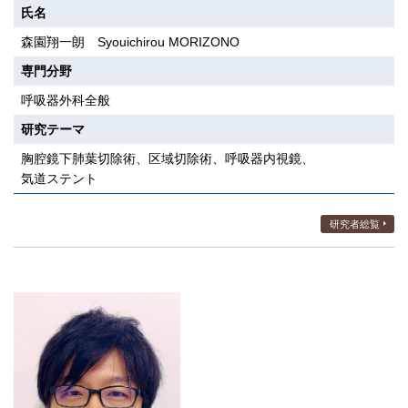
氏名
森園翔一朗 Syouichirou MORIZONO
専門分野
呼吸器外科全般
研究テーマ
胸腔鏡下肺葉切除術、区域切除術、呼吸器内視鏡、
気道ステント
研究者総覧