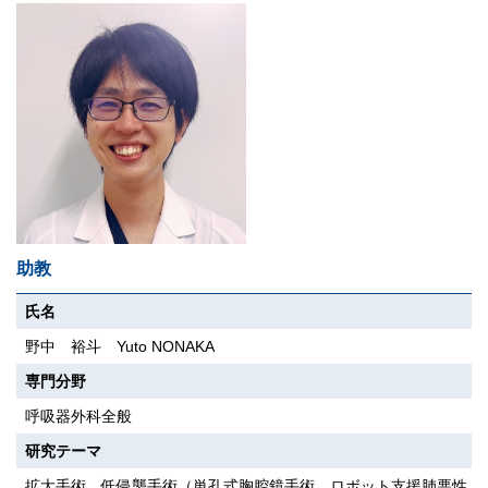
助教
氏名
野中 裕斗 Yuto NONAKA
専門分野
呼吸器外科全般
研究テーマ
拡大手術、低侵襲手術（単孔式胸腔鏡手術、ロボット支援肺悪性