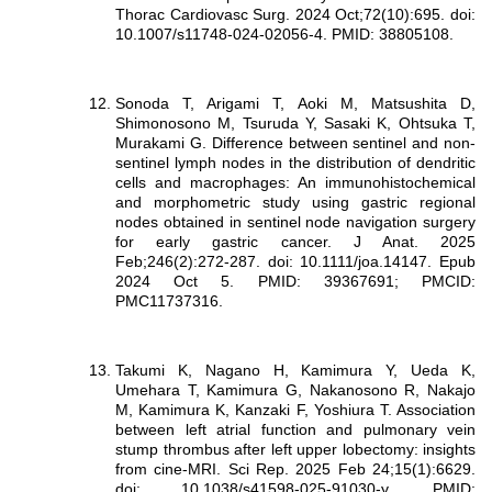
Thorac Cardiovasc Surg. 2024 Oct;72(10):695. doi:
10.1007/s11748-024-02056-4. PMID: 38805108.
Sonoda T, Arigami T, Aoki M, Matsushita D,
Shimonosono M, Tsuruda Y, Sasaki K, Ohtsuka T,
Murakami G. Difference between sentinel and non-
sentinel lymph nodes in the distribution of dendritic
cells and macrophages: An immunohistochemical
and morphometric study using gastric regional
nodes obtained in sentinel node navigation surgery
for early gastric cancer. J Anat. 2025
Feb;246(2):272-287. doi: 10.1111/joa.14147. Epub
2024 Oct 5. PMID: 39367691; PMCID:
PMC11737316.
Takumi K, Nagano H, Kamimura Y, Ueda K,
Umehara T, Kamimura G, Nakanosono R, Nakajo
M, Kamimura K, Kanzaki F, Yoshiura T. Association
between left atrial function and pulmonary vein
stump thrombus after left upper lobectomy: insights
from cine-MRI. Sci Rep. 2025 Feb 24;15(1):6629.
doi: 10.1038/s41598-025-91030-y. PMID: