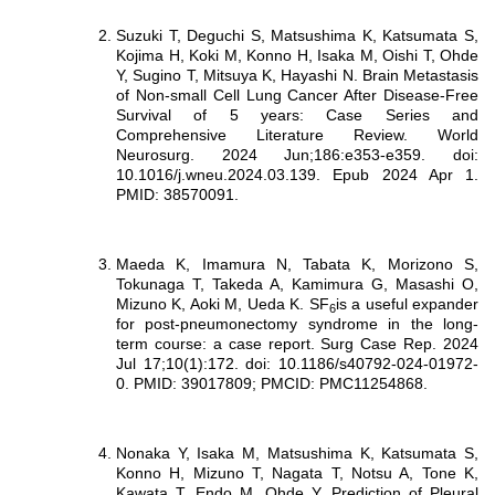
Suzuki T, Deguchi S, Matsushima K, Katsumata S,
Kojima H, Koki M, Konno H, Isaka M, Oishi T, Ohde
Y, Sugino T, Mitsuya K, Hayashi N. Brain Metastasis
of Non-small Cell Lung Cancer After Disease-Free
Survival of 5 years: Case Series and
Comprehensive Literature Review. World
Neurosurg. 2024 Jun;186:e353-e359. doi:
10.1016/j.wneu.2024.03.139. Epub 2024 Apr 1.
PMID: 38570091.
Maeda K, Imamura N, Tabata K, Morizono S,
Tokunaga T, Takeda A, Kamimura G, Masashi O,
Mizuno K, Aoki M, Ueda K. SF
is a useful expander
6
for post-pneumonectomy syndrome in the long-
term course: a case report. Surg Case Rep. 2024
Jul 17;10(1):172. doi: 10.1186/s40792-024-01972-
0. PMID: 39017809; PMCID: PMC11254868.
Nonaka Y, Isaka M, Matsushima K, Katsumata S,
Konno H, Mizuno T, Nagata T, Notsu A, Tone K,
Kawata T, Endo M, Ohde Y. Prediction of Pleural