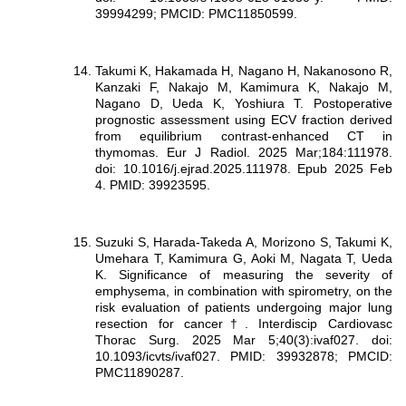
39994299; PMCID: PMC11850599.
Takumi K, Hakamada H, Nagano H, Nakanosono R,
Kanzaki F, Nakajo M, Kamimura K, Nakajo M,
Nagano D, Ueda K, Yoshiura T. Postoperative
prognostic assessment using ECV fraction derived
from equilibrium contrast-enhanced CT in
thymomas. Eur J Radiol. 2025 Mar;184:111978.
doi: 10.1016/j.ejrad.2025.111978. Epub 2025 Feb
4. PMID: 39923595.
Suzuki S, Harada-Takeda A, Morizono S, Takumi K,
Umehara T, Kamimura G, Aoki M, Nagata T, Ueda
K. Significance of measuring the severity of
emphysema, in combination with spirometry, on the
risk evaluation of patients undergoing major lung
resection for cancer†. Interdiscip Cardiovasc
Thorac Surg. 2025 Mar 5;40(3):ivaf027. doi:
10.1093/icvts/ivaf027. PMID: 39932878; PMCID:
PMC11890287.