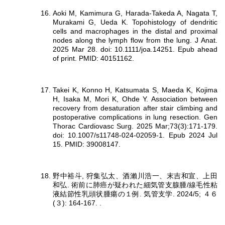
Aoki M, Kamimura G, Harada-Takeda A, Nagata T,
Murakami G, Ueda K. Topohistology of dendritic
cells and macrophages in the distal and proximal
nodes along the lymph flow from the lung. J Anat.
2025 Mar 28. doi: 10.1111/joa.14251. Epub ahead
of print. PMID: 40151162.
Takei K, Konno H, Katsumata S, Maeda K, Kojima
H, Isaka M, Mori K, Ohde Y. Association between
recovery from desaturation after stair climbing and
postoperative complications in lung resection. Gen
Thorac Cardiovasc Surg. 2025 Mar;73(3):171-179.
doi: 10.1007/s11748-024-02059-1. Epub 2024 Jul
15. PMID: 39008147.
野中裕斗, 狩集弘太、酒瀨川浩一、末吉和宣、上田
和弘. 術前に肺癌が疑われた細気管支腺腫/線毛性粘
液結節性乳頭状腫瘍の１例. 気管支学. 2024/5; ４６
(３): 164-167. .