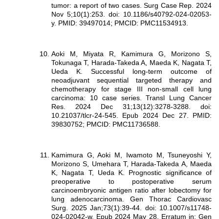
tumor: a report of two cases. Surg Case Rep. 2024
Nov 5;10(1):253. doi: 10.1186/s40792-024-02053-
y. PMID: 39497014; PMCID: PMC11534913.
Aoki M, Miyata R, Kamimura G, Morizono S,
Tokunaga T, Harada-Takeda A, Maeda K, Nagata T,
Ueda K. Successful long-term outcome of
neoadjuvant sequential targeted therapy and
chemotherapy for stage III non-small cell lung
carcinoma: 10 case series. Transl Lung Cancer
Res. 2024 Dec 31;13(12):3278-3288. doi:
10.21037/tlcr-24-545. Epub 2024 Dec 27. PMID:
39830752; PMCID: PMC11736588.
Kamimura G, Aoki M, Iwamoto M, Tsuneyoshi Y,
Morizono S, Umehara T, Harada-Takeda A, Maeda
K, Nagata T, Ueda K. Prognostic significance of
preoperative to postoperative serum
carcinoembryonic antigen ratio after lobectomy for
lung adenocarcinoma. Gen Thorac Cardiovasc
Surg. 2025 Jan;73(1):39-44. doi: 10.1007/s11748-
024-02042-w. Epub 2024 May 28. Erratum in: Gen