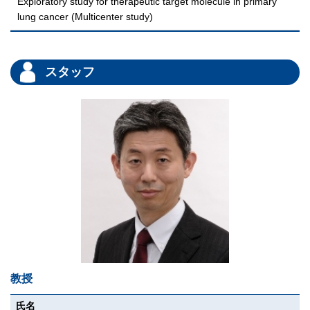
Exploratory study for therapeutic target molecule in primary
lung cancer (Multicenter study)
スタッフ
教授
氏名