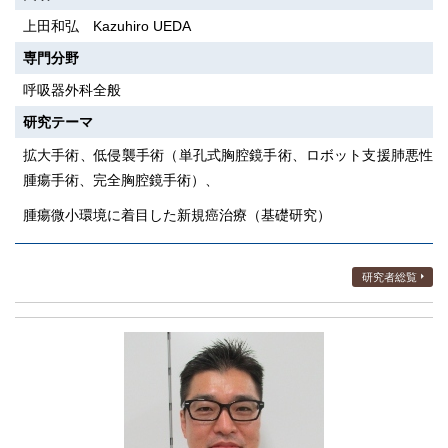
上田和弘 Kazuhiro UEDA
専門分野
呼吸器外科全般
研究テーマ
拡大手術、低侵襲手術（単孔式胸腔鏡手術、ロボット支援肺悪性
腫瘍手術、完全胸腔鏡手術）、
腫瘍微小環境に着目した新規癌治療（基礎研究）
研究者総覧