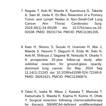
Nagata T, Aoki M, Maeda K, Kamimura G, Takeda
A, Sato M, Ueda K. En Bloc Resection of a Primary
Tumor and Lymph Nodes in Non-Small-Cell Lung
Cancer. Ann Thorac Cardiovasc Surg.
2024;30(1):24-00108. doi: 10.5761/atcs.oa.24-
00108. PMID: 39231734; PMCID: PMC11381205.
Kato H, Shiono S, Suzuki H, Uramoto H, Abe J,
Maeda S, Hasumi T, Deguchi H, Endo M, Sato N,
Aoki M, Shibuya J, Sagawa M, Notsuda H, Okada Y.
A prospective 10-year follow-up study after
sublobar resection for ground-glass opacity-
dominant lung cancer. Sci Rep. 2024 Sep
11;14(1):21243. doi: 10.1038/s41598-024-72248-8.
PMID: 39261621; PMCID: PMC11390874.
Takei K, Isaka M, Wasa J, Kawata T, Masuda T,
Katsumata S, Maeda K, Kojima H, Konno H, Ohde
Y. Surgical resection following chemoradiotherapy
for thoracic SMARCA4-deficient undifferentiated