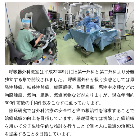
呼吸器外科教室は平成22年9月に旧第一外科と第二外科より分離
独立する形で開設されました。 呼吸器外科が扱う疾患としては原
発性肺癌、転移性肺癌、縦隔腫瘍、胸壁腫瘍、悪性中皮腫などの
胸膜腫瘍、気胸、膿胸、気道異物などがありますが、現在年間約
300件前後の手術件数をこなすに至っております。
臨床研究では外科治療の安全性と癌の根治性を追求することで
治療成績の向上を目指しています。基礎研究では切除した癌組織
を用いて分子生物学的な検討を行うことで個々人に最適の治療法
を提案することを目指しています。