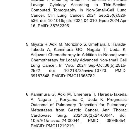
Lavage Cytology According to Thin-Section
Computed Tomography in Non-Small-Cell Lung
Cancer. Clin Lung Cancer. 2024 Sep;25(6):529-
536. doi: 10.1016/j.cllc.2024.04.010. Epub 2024 Apr
16. PMID: 38762395.
Miyata R, Aoki M, Morizono S, Umehara T, Harada-
Takeda A, Kamimura GO, Nagata T, Ueda K.
Adjuvant Chemotherapy in Addition to Neoadjuvant
Chemotherapy for Locally Advanced Non-small Cell
Lung Cancer. In Vivo. 2024 Sep-Oct;38(5):2515-
2522. doi: 10.21873/invivo.13723. PMID:
39187348; PMCID: PMC11363782.
Kamimura G, Aoki M, Umehara T, Harada-Takeda
A, Nagata T, Koriyama C, Ueda K. Prognostic
Outcome of Pulmonary Resection for Pulmonary
Metastases from Gastric Cancer. Ann Thorac
Cardiovasc Surg. 2024;30(1):24-00044. doi:
10.5761/atcs.oa.24-00044. PMID: 38945854;
PMCID: PMC11219219.