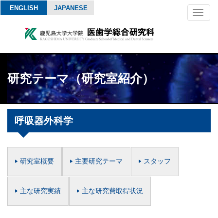
ENGLISH
JAPANESE
Toggl
naviga
研究テーマ（研究室紹介）
呼吸器外科学
研究室概要
主要研究テーマ
スタッフ
主な研究実績
主な研究費取得状況