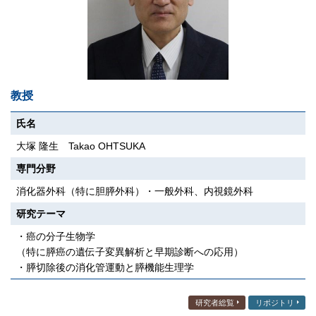
教授
氏名
大塚 隆生 Takao OHTSUKA
専門分野
消化器外科（特に胆膵外科）・一般外科、内視鏡外科
研究テーマ
・癌の分子生物学
（特に膵癌の遺伝子変異解析と早期診断への応用）
・膵切除後の消化管運動と膵機能生理学
研究者総覧
リポジトリ