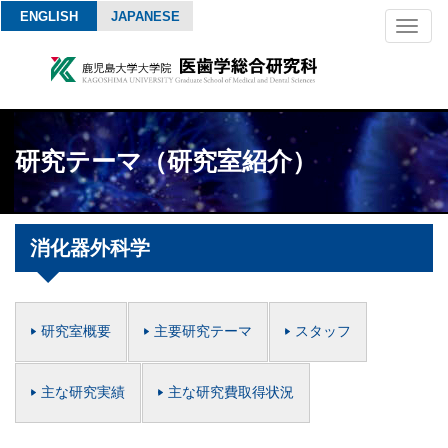
ENGLISH
JAPANESE
Toggl
naviga
研究テーマ（研究室紹介）
消化器外科学
研究室概要
主要研究テーマ
スタッフ
主な研究実績
主な研究費取得状況