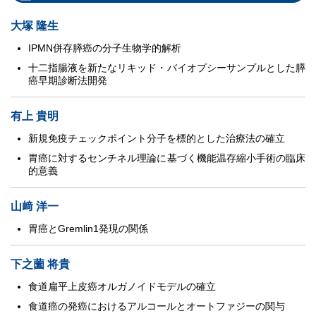
大塚 隆生
IPMN併存膵癌の分子生物学的解析
十二指腸液を新たなリキッド・バイオプシーサンプルとした膵
癌早期診断法開発
有上 貴明
新規免疫チェックポイント分子を標的とした治療法の確立
胃癌に対するセンチネル理論に基づく機能温存縮小手術の臨床
的意義
山﨑 洋一
胃癌とGremlin1発現の関係
下之薗 将貴
食道扁平上皮癌オルガノイドモデルの確立
食道癌の発癌におけるアルコールとオートファジーの関与