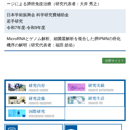
ージによる膵癌免疫治療（研究代表者：大井 秀之）
日本学術振興会 科学研究費補助金
若手研究
令和7年度-令和9年度
MicroRNAとゲノム解析、細菌叢解析を複合した膵IPMNの癌化
機序の解明（研究代表者：福田 皓佑）
分野サイト