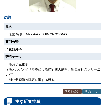
助教
氏名
下之薗 将貴 Masataka SHIMONOSONO
専門分野
消化器外科
研究テーマ
・癌分子生物学
（癌オルガノイド培養による癌病態の解明、新規薬剤スクリーニ
ング）
・消化器癌術後障害に関する研究
研究者総覧
リポジトリ
主な研究実績