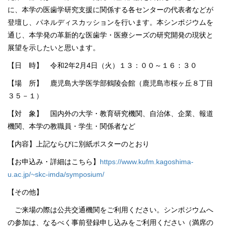
に、本学の医歯学研究支援に関係する各センターの代表者などが
登壇し、パネルディスカッションを行います。本シンポジウムを
通じ、本学発の革新的な医歯学・医療シーズの研究開発の現状と
展望を示したいと思います。
【日 時】 令和2年2月4日（火）１３：００～１６：３０
【場 所】 鹿児島大学医学部鶴陵会館（鹿児島市桜ヶ丘８丁目
３５－１）
【対 象】 国内外の大学・教育研究機関、自治体、企業、報道
機関、本学の教職員・学生・関係者など
【内容】上記ならびに別紙ポスターのとおり
【お申込み・詳細はこちら】
https://www.kufm.kagoshima-
u.ac.jp/~skc-imda/symposium/
【その他】
ご来場の際は公共交通機関をご利用ください。シンポジウムへ
の参加は、なるべく事前登録申し込みをご利用ください（満席の