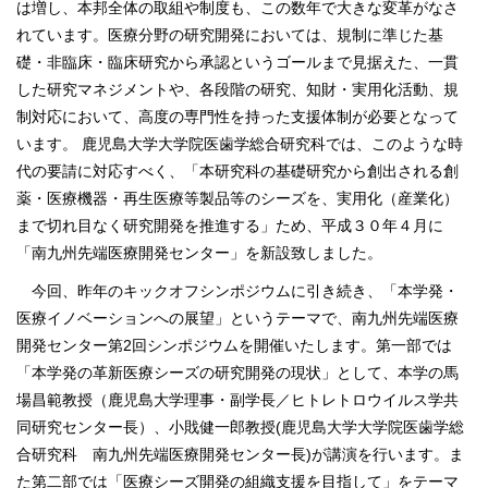
は増し、本邦全体の取組や制度も、この数年で大きな変革がなさ
れています。医療分野の研究開発においては、規制に準じた基
礎・非臨床・臨床研究から承認というゴールまで見据えた、一貫
した研究マネジメントや、各段階の研究、知財・実用化活動、規
制対応において、高度の専門性を持った支援体制が必要となって
います。 鹿児島大学大学院医歯学総合研究科では、このような時
代の要請に対応すべく、「本研究科の基礎研究から創出される創
薬・医療機器・再生医療等製品等のシーズを、実用化（産業化）
まで切れ目なく研究開発を推進する」ため、平成３０年４月に
「南九州先端医療開発センター」を新設致しました。
今回、昨年のキックオフシンポジウムに引き続き、「本学発・
医療イノベーションへの展望」というテーマで、南九州先端医療
開発センター第2回シンポジウムを開催いたします。第一部では
「本学発の革新医療シーズの研究開発の現状」として、本学の馬
場昌範教授（鹿児島大学理事・副学長／ヒトレトロウイルス学共
同研究センター長）、小戝健一郎教授(鹿児島大学大学院医歯学総
合研究科 南九州先端医療開発センター長)が講演を行います。ま
た第二部では「医療シーズ開発の組織支援を目指して」をテーマ