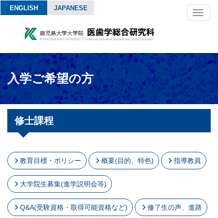
ENGLISH
JAPANESE
Toggl
naviga
入学ご希望の方
修士課程
教育目標・ポリシー
概要(目的、特色)
指導教員
大学院生募集(進学説明会等)
Q&A(受験資格・取得可能資格など)
修了生の声、進路