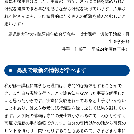
員にも採用頂けました。重責の一方で、さらに価値を認められた
研究を発展できる喜びを感じながら研究を続けています。入学さ
れる皆さんにも、ぜひ積極的にたくさんの経験を積んで欲しいと
思います♪
鹿児島大学大学院医歯学総合研究科 博士課程 遺伝子治療・再
生医学分野
井手 佳菜子（平成24年度修了生）
高度で最新の情報が学べます
私が修士課程に進学した理由は、専門的な勉強をすることがで
き、また自ら実験を行うことで誰も知らなかった事実を解明した
いと思ったからです。実際に実験を行ってみると上手くいかない
こともあり、論文を参考に試行錯誤を繰り返して結果を残してい
ます。大学院の講義は専門の先生方がされるので、わかりやすく
高度で最新の事が勉強できます。自分の専門以外の話から研究の
ヒントを得たり、閃いたりすることもあるので、さまざまな事に