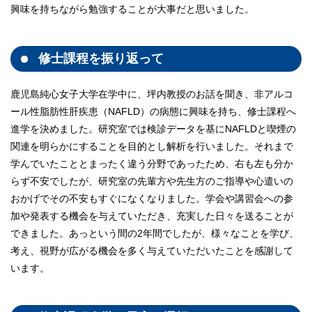
興味を持ちながら勉強することが大事だと思いました。
修士課程を振り返って
鹿児島純心女子大学在学中に、坪内教授のお話を聞き、非アルコ
ール性脂肪性肝疾患（NAFLD）の病態に興味を持ち、修士課程へ
進学を決めました。研究室では検診データを基にNAFLDと喫煙の
関連を明らかにすることを目的とし解析を行いました。それまで
学んでいたこととまったく違う分野であったため、右も左も分か
らず不安でしたが、研究室の先輩方や先生方のご指導や心遣いの
おかげでその不安もすぐになくなりました。学会や講習会への参
加や発表する機会を与えていただき、充実した日々を送ることが
できました。あっという間の2年間でしたが、様々なことを学び、
考え、視野が広がる機会を多く与えていただいたことを感謝して
います。