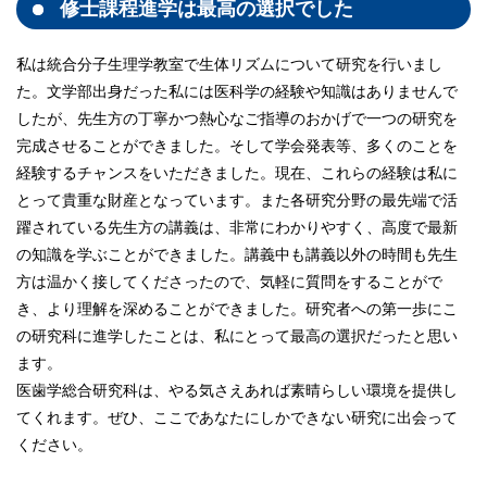
修士課程進学は最高の選択でした
私は統合分子生理学教室で生体リズムについて研究を行いまし
た。文学部出身だった私には医科学の経験や知識はありませんで
したが、先生方の丁寧かつ熱心なご指導のおかげで一つの研究を
完成させることができました。そして学会発表等、多くのことを
経験するチャンスをいただきました。現在、これらの経験は私に
とって貴重な財産となっています。また各研究分野の最先端で活
躍されている先生方の講義は、非常にわかりやすく、高度で最新
の知識を学ぶことができました。講義中も講義以外の時間も先生
方は温かく接してくださったので、気軽に質問をすることがで
き、より理解を深めることができました。研究者への第一歩にこ
の研究科に進学したことは、私にとって最高の選択だったと思い
ます。
医歯学総合研究科は、やる気さえあれば素晴らしい環境を提供し
てくれます。ぜひ、ここであなたにしかできない研究に出会って
ください。