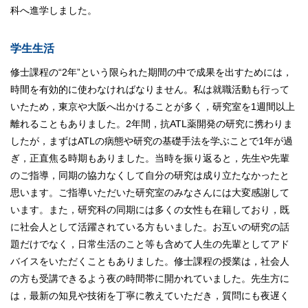
科へ進学しました。
学生生活
修士課程の“2年”という限られた期間の中で成果を出すためには，
時間を有効的に使わなければなりません。私は就職活動も行って
いたため，東京や大阪へ出かけることが多く，研究室を1週間以上
離れることもありました。2年間，抗ATL薬開発の研究に携わりま
したが，まずはATLの病態や研究の基礎手法を学ぶことで1年が過
ぎ，正直焦る時期もありました。当時を振り返ると，先生や先輩
のご指導，同期の協力なくして自分の研究は成り立たなかったと
思います。ご指導いただいた研究室のみなさんには大変感謝して
います。また，研究科の同期には多くの女性も在籍しており，既
に社会人として活躍されている方もいました。お互いの研究の話
題だけでなく，日常生活のこと等も含めて人生の先輩としてアド
バイスをいただくこともありました。修士課程の授業は，社会人
の方も受講できるよう夜の時間帯に開かれていました。先生方に
は，最新の知見や技術を丁寧に教えていただき，質問にも夜遅く