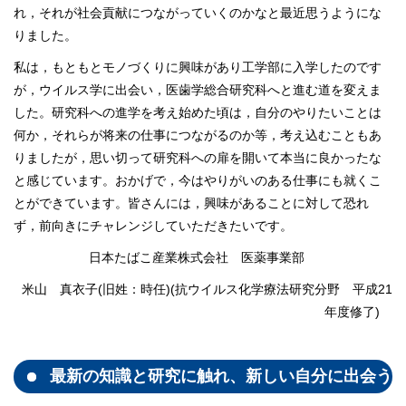
れ，それが社会貢献につながっていくのかなと最近思うようにな
りました。
私は，もともとモノづくりに興味があり工学部に入学したのです
が，ウイルス学に出会い，医歯学総合研究科へと進む道を変えま
した。研究科への進学を考え始めた頃は，自分のやりたいことは
何か，それらが将来の仕事につながるのか等，考え込むこともあ
りましたが，思い切って研究科への扉を開いて本当に良かったな
と感じています。おかげで，今はやりがいのある仕事にも就くこ
とができています。皆さんには，興味があることに対して恐れ
ず，前向きにチャレンジしていただきたいです。
日本たばこ産業株式会社 医薬事業部
米山 真衣子(旧姓：時任)(抗ウイルス化学療法研究分野 平成21
年度修了)
最新の知識と研究に触れ、新しい自分に出会う