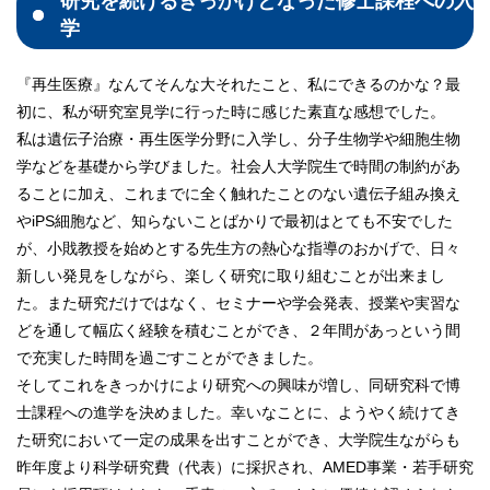
研究を続けるきっかけとなった修士課程への入
学
『再生医療』なんてそんな大それたこと、私にできるのかな？最
初に、私が研究室見学に行った時に感じた素直な感想でした。
私は遺伝子治療・再生医学分野に入学し、分子生物学や細胞生物
学などを基礎から学びました。社会人大学院生で時間の制約があ
ることに加え、これまでに全く触れたことのない遺伝子組み換え
やiPS細胞など、知らないことばかりで最初はとても不安でした
が、小戝教授を始めとする先生方の熱心な指導のおかげで、日々
新しい発見をしながら、楽しく研究に取り組むことが出来まし
た。また研究だけではなく、セミナーや学会発表、授業や実習な
どを通して幅広く経験を積むことができ、２年間があっという間
で充実した時間を過ごすことができました。
そしてこれをきっかけにより研究への興味が増し、同研究科で博
士課程への進学を決めました。幸いなことに、ようやく続けてき
た研究において一定の成果を出すことができ、大学院生ながらも
昨年度より科学研究費（代表）に採択され、AMED事業・若手研究