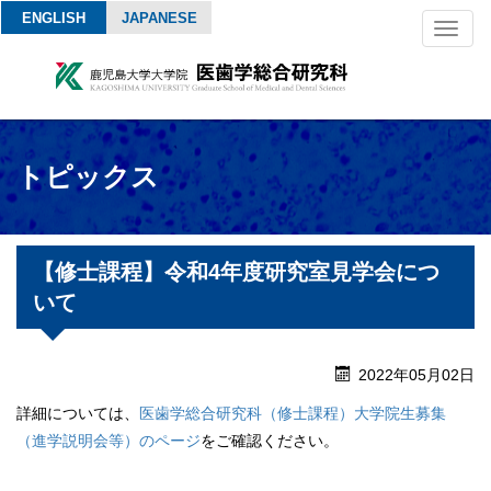
ENGLISH
JAPANESE
Toggl
naviga
トピックス
【修士課程】令和4年度研究室見学会につ
いて
2022年05月02日
詳細については、
医歯学総合研究科（修士課程）大学院生募集
（進学説明会等）のページ
をご確認ください。