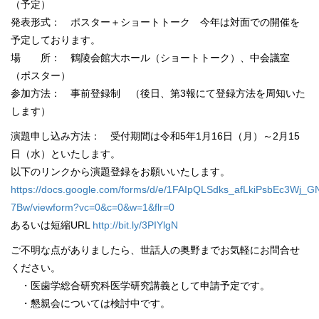
（予定）
発表形式： ポスター＋ショートトーク 今年は対面での開催を
予定しております。
場 所： 鶴陵会館大ホール（ショートトーク）、中会議室
（ポスター）
参加方法： 事前登録制 （後日、第3報にて登録方法を周知いた
します）
演題申し込み方法： 受付期間は令和5年1月16日（月）～2月15
日（水）といたします。
以下のリンクから演題登録をお願いいたします。
https://docs.google.com/forms/d/e/1FAIpQLSdks_afLkiPsbEc3W
7Bw/viewform?vc=0&c=0&w=1&flr=0
あるいは短縮URL
http://bit.ly/3PIYlgN
ご不明な点がありましたら、世話人の奥野までお気軽にお問合せ
ください。
・医歯学総合研究科医学研究講義として申請予定です。
・懇親会については検討中です。