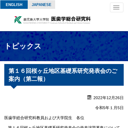
ENGLISH
JAPANESE
Toggl
naviga
トピックス
第１６回桜ヶ丘地区基礎系研究発表会のご
案内（第二報）
2022年12月26日
令和5年１月5日
医歯学総合研究科教員および大学院生 各位
第１６回桜ヶ丘地区基礎系研究発表会の発表演題募集について