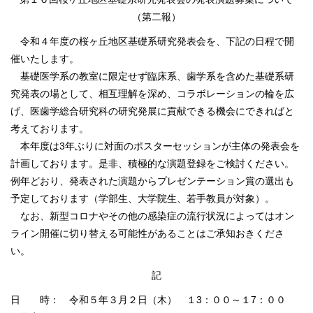
（第二報）
令和４年度の桜ヶ丘地区基礎系研究発表会を、下記の日程で開
催いたします。
基礎医学系の教室に限定せず臨床系、歯学系を含めた基礎系研
究発表の場として、相互理解を深め、コラボレーションの輪を広
げ、医歯学総合研究科の研究発展に貢献できる機会にできればと
考えております。
本年度は3年ぶりに対面のポスターセッションが主体の発表会を
計画しております。是非、積極的な演題登録をご検討ください。
例年どおり、発表された演題からプレゼンテーション賞の選出も
予定しております（学部生、大学院生、若手教員が対象）。
なお、新型コロナやその他の感染症の流行状況によってはオン
ライン開催に切り替える可能性があることはご承知おきくださ
い。
記
日 時： 令和５年３月２日（木） １3：００～１7：００