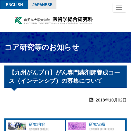
ENGLISH
JAPANESE
Toggl
naviga
コア研究等のお知らせ
【九州がんプロ】がん専門薬剤師養成コー
ス（インテンシブ）の募集について
2018年10月02日