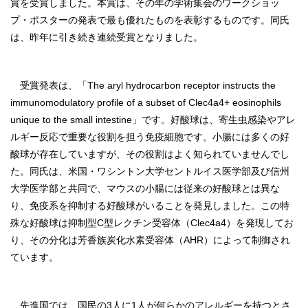
賞を受賞しました。本賞は、その年の学術集会のワークショッ
プ・ポスターの発表で最も優れたものを表彰するものです。同氏
は、昨年に引き続き連続受賞となりました。
受賞発表は、「The aryl hydrocarbon receptor instructs the
immunomodulatory profile of a subset of Clec4a4+ eosinophils
unique to the small intestine」です。好酸球は、寄生虫感染やアレ
ルギー反応で重要な役割を担う免疫細胞です。小腸には多くの好
酸球が存在していますが、その役割はよく知られていませんでし
た。同氏は、米国・ワシントン大学セントルイス医学部及び信州
大学医学部と共同で、マウスの小腸には従来の好酸球とは異な
り、免疫系を抑制する好酸球がいることを発見しました。この特
殊な好酸球は抑制型C型レクチン受容体（Clec4a4）を発現してお
り、その分化は芳香族炭化水素受容体（AHR）によって制御され
ています。
先進国では、国民の3人に1人が何らかのアレルギーを持つとさ