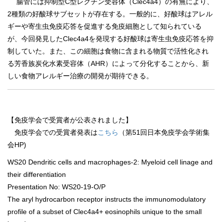
腸管には抑制型C型レクチン受容体（Clec4a4）の有無により、
2種類の好酸球サブセットが存在する。一般的に、好酸球はアレル
ギーや寄生虫免疫応答を促進する免疫細胞として知られている
が、今回発見したClec4a4を発現する好酸球は寄生虫免疫応答を抑
制していた。また、この細胞は食物に含まれる物質で活性化され
る芳香族炭化水素受容体（AHR）によって分化することから、新
しい食物アレルギー治療の開発が期待できる。
【免疫学会で受賞者が公表されました】
免疫学会での受賞者発表は
こちら
（第51回日本免疫学会学術集
会HP)
WS20 Dendritic cells and macrophages-2: Myeloid cell linage and
their differentiation
Presentation No: WS20-19-O/P
The aryl hydrocarbon receptor instructs the immunomodulatory
profile of a subset of Clec4a4+ eosinophils unique to the small