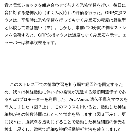
音と電気ショックを組み合わせて与える恐怖学習を行い、後日に
音に対する恐怖反応（すくみ反応）の評価を行った。GRP欠損マ
ウスは、平常時に恐怖学習を行ってもすくみ反応の程度は野生型
と比較して差は無い（左）。しかし、事前に20分間の拘束ストレ
スを負荷すると、GRP欠損マウスは過度なすくみ反応を示す。エ
ラーバーは標準誤差を示す。
このストレス下での情動学習を担う脳神経回路を同定するた
め、我々は神経活動に伴いその発現が亢進する最初期遺伝子であ
るArcのプロモーターを利用した、Arc-Venus 遺伝子導入マウスを
導入しました（図３上）。このマウスを用いると、活動した神経
細胞がその後数時間にわたって蛍光を発します（図３下左）。更
に我々は、脳試料を透明にすることで活動した神経細胞の蛍光を
検出し易くし、緻密で詳細な神経活動解析方法を確立しました