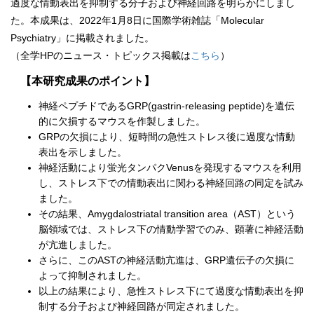
過度な情動表出を抑制する分子および神経回路を明らかにしまし
た。本成果は、2022年1月8日に国際学術雑誌「Molecular
Psychiatry」に掲載されました。
（全学HPのニュース・トピックス掲載は
こちら
）
【本研究成果のポイント】
神経ペプチドであるGRP(gastrin-releasing peptide)を遺伝
的に欠損するマウスを作製しました。
GRPの欠損により、短時間の急性ストレス後に過度な情動
表出を示しました。
神経活動により蛍光タンパクVenusを発現するマウスを利用
し、ストレス下での情動表出に関わる神経回路の同定を試み
ました。
その結果、Amygdalostriatal transition area（AST）という
脳領域では、ストレス下の情動学習でのみ、顕著に神経活動
が亢進しました。
さらに、このASTの神経活動亢進は、GRP遺伝子の欠損に
よって抑制されました。
以上の結果により、急性ストレス下にて過度な情動表出を抑
制する分子および神経回路が同定されました。