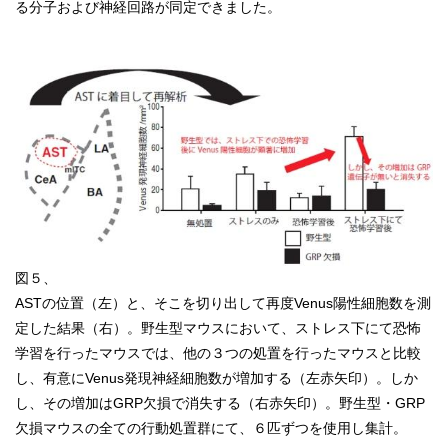
る分子および神経回路が同定できました。
図５、
ASTの位置（左）と、そこを切り出して再度Venus陽性細胞数を測
定した結果（右）。野生型マウスにおいて、ストレス下にて恐怖
学習を行ったマウスでは、他の３つの処置を行ったマウスと比較
し、有意にVenus発現神経細胞数が増加する（左赤矢印）。しか
し、その増加はGRP欠損で消失する（右赤矢印）。野生型・GRP
欠損マウスの全ての行動処置群にて、６匹ずつを使用し集計。