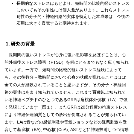
長期的なストレスはもとより、短時間の比較的軽いストレス
においてもその耐性には個人差があります。これらストレス
耐性の分子的・神経回路的実体を特定した本成果は、今後の
応用に大きく貢献すると期待されます。
1, 研究の背景
長期間の強いストレスが心身に強い悪影響を及ぼすことは、心
的外傷後ストレス障害（PTSD）を例にとるまでもなく広く知られ
ています。一方で、短時間の比較的軽いストレス経験によって
も、その後数分～数時間において心身の状態が乱れることはほぼ
全ての人が経験されていることと思いますが、その分子・神経回
路の実体はあまり知られていません。これまで百種以上知られて
いる神経ペプチドのひとつであるGRPは扁桃体外側核（LA）で強
く発現しています（図１）。またGRPは20分程度の拘束ストレス
により神経伝達物質としての放出が促進されることが知られてい
ます。LAは音などの感覚刺激や電気ショックなどの嫌悪刺激を受
容して基底核（BA), 中心核 (CeA), ASTなどに神経投射しつつ情動