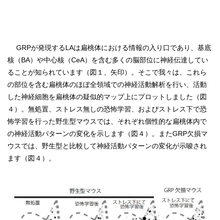
GRPが発現するLAは扁桃体における情報の入り口であり、基底
核（BA）や中心核（CeA）を含む多くの脳部位に神経伝達してい
ることが知られています（図１、矢印）。そこで我々は、これら
の部位を含む扁桃体のほぼ全領域での神経活動解析を行い、活動
した神経細胞を扁桃体の疑似的マップ上にプロットしました（図
４）。無処置、ストレス無しの恐怖学習、およびストレス下で恐
怖学習を行った野生型マウスでは、それぞれ個性的な扁桃体内で
の神経活動パターンの変化を示します（図４）。またGRP欠損マ
ウスでは、野生型と比較して神経活動パターンの変化が示唆され
ます（図４）。