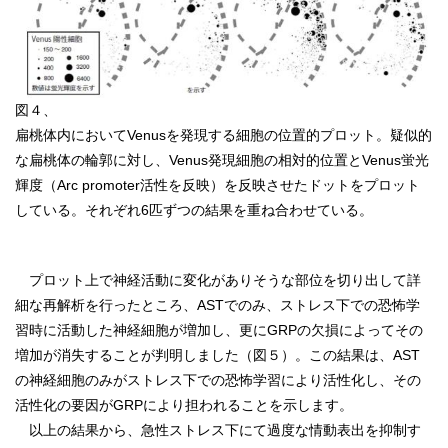
図４、
扁桃体内においてVenusを発現する細胞の位置的プロット。疑似的
な扁桃体の輪郭に対し、Venus発現細胞の相対的位置とVenus蛍光
輝度（Arc promoter活性を反映）を反映させたドットをプロット
している。それぞれ6匹ずつの結果を重ね合わせている。
プロット上で神経活動に変化がありそうな部位を切り出して詳
細な再解析を行ったところ、ASTでのみ、ストレス下での恐怖学
習時に活動した神経細胞が増加し、更にGRPの欠損によってその
増加が消失することが判明しました（図５）。この結果は、AST
の神経細胞のみがストレス下での恐怖学習により活性化し、その
活性化の要因がGRPにより担われることを示します。
以上の結果から、急性ストレス下にて過度な情動表出を抑制す