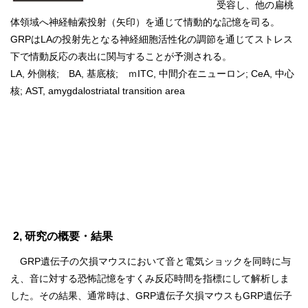
受容し、他の扁桃
体領域へ神経軸索投射（矢印）を通じて情動的な記憶を司る。
GRPはLAの投射先となる神経細胞活性化の調節を通じてストレス
下で情動反応の表出に関与することが予測される。
LA, 外側核; BA, 基底核; ｍITC, 中間介在ニューロン; CeA, 中心
核; AST, amygdalostriatal transition area
2, 研究の概要・結果
GRP遺伝子の欠損マウスにおいて音と電気ショックを同時に与
え、音に対する恐怖記憶をすくみ反応時間を指標にして解析しま
した。その結果、通常時は、GRP遺伝子欠損マウスもGRP遺伝子