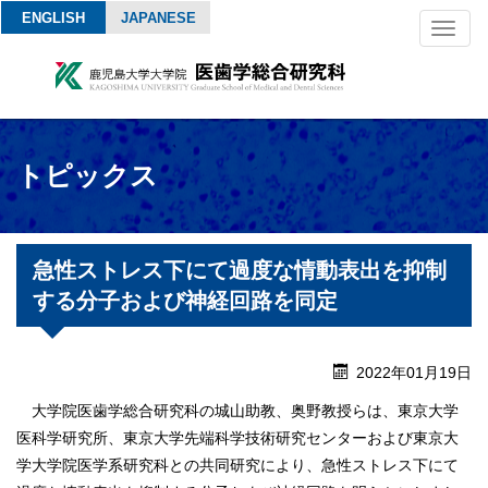
ENGLISH
JAPANESE
Toggl
naviga
トピックス
急性ストレス下にて過度な情動表出を抑制
する分子および神経回路を同定
2022年01月19日
大学院医歯学総合研究科の城山助教、奥野教授らは、東京大学
医科学研究所、東京大学先端科学技術研究センターおよび東京大
学大学院医学系研究科との共同研究により、急性ストレス下にて