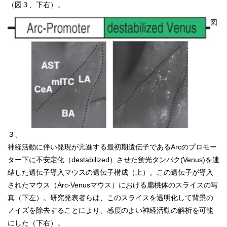
（図３、下右）。
図
３、
神経活動に伴い発現が亢進する最初期遺伝子であるArcのプロモー
ター下に不安定化（destabilized）させた蛍光タンパク(Venus)を連
結した遺伝子導入マウスの遺伝子構成（上）。この遺伝子が導入
されたマウス（Arc-Venusマウス）における扁桃体のスライスの写
真（下左）。研究発表者らは、このスライスを透明化して背景の
ノイズを除去することにより、感度のよい神経活動の解析を可能
にした（下右）。