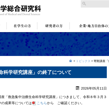
>
トピックス
>
寄附講座「
命科学研究講座」の終了について
2026年05月11日
講座「救急集中治療生命科学研究講座」につきまして、令和８年３月３
中の成果等については
こちら
から
ご確認ください。