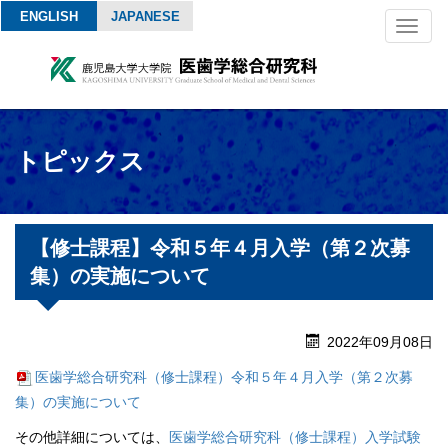
ENGLISH
JAPANESE
Toggl
naviga
トピックス
【修士課程】令和５年４月入学（第２次募
集）の実施について
2022年09月08日
医歯学総合研究科（修士課程）令和５年４月入学（第２次募
集）の実施について
その他詳細については、
医歯学総合研究科（修士課程）入学試験