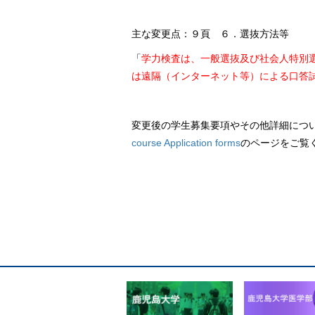
主な変更点：９頁 ６．選抜方法等
「
学⼒検査は、⼀般選抜及び社会⼈特別
は遠隔（インターネット等）による⼝答
変更後の学生募集要項やその他詳細につ
course Application forms
のページをご覧