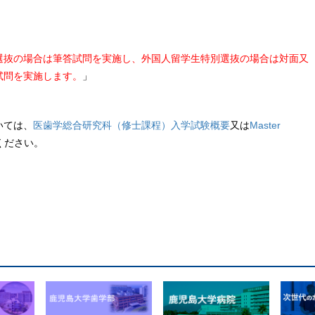
選抜の場合は筆答試問を実施し、外国⼈留学⽣特別選抜の場合は対⾯⼜
試問を実施します。
」
いては、
医歯学総合研究科（修士課程）入学試験概要
又は
Master
ください。